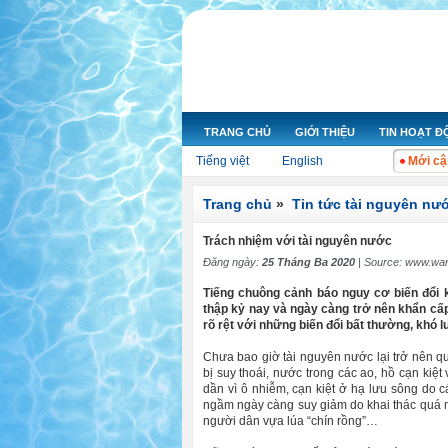
TRANG CHỦ
GIỚI THIỆU
TIN HOẠT 
Tiếng việt
English
Mới cậ
Trang chủ
»
Tin tức tài nguyên nư
Trách nhiệm với tài nguyên nước
Đăng ngày:
25 Tháng Ba 2020
| Source:
www.war
Tiếng chuông cảnh báo nguy cơ biến đổi k
thập kỷ nay và ngày càng trở nên khẩn cấp
rõ rệt với những biến đổi bất thường, khó 
Chưa bao giờ tài nguyên nước lại trở nên 
bị suy thoái, nước trong các ao, hồ cạn kiệ
dần vì ô nhiễm, cạn kiệt ở hạ lưu sông do cá
ngầm ngày càng suy giảm do khai thác quá m
người dân vựa lúa “chín rồng”…