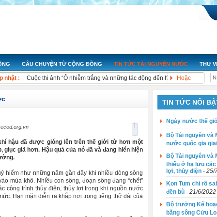
Nỗ lực hoạt động nâng cao giá trị sản xuất và bảo vệ môi trường
Câu chuyện: Di Sản của Làng Nôm - Bảo Tồn và Thách Thức
ĐỘNG
CÂU CHUYỆN TỪ CỘNG ĐỒNG
TIN TỨC TÀI NGUYÊN NƯỚC
THƯ V
Ngày nước thế giới 2023: Thúc đẩy sự thay đổi
p nhật :
Cuộc thi ảnh “Ô nhiễm trắng và những tác động đến hệ sinh thái biển” 
Hoặc
Bộ Tài nguyên và Môi trường: Công bố Báo cáo tài nguyên nước quốc gi
Bộ Tài nguyên và Môi trường: Công bố giá trị dòng chảy tối thiểu ở hạ lư
ớc
TIN TỨC NỔI BẬ
Kon Tum chỉ rõ sai phạm của các thuỷ điện trong vụ chây ì đền bù
Bộ trưởng Kế hoạch và đầu tư: Thông điệp '4 mới' cho Đồng bằng sông
Ngày nước thế giớ
|
Xử lý ngay các đối tượng gây ô nhiễm hệ thống thủy lợi Bắc Hưng Hải
ecod.org.vn
Bộ Tài nguyên và 
Xả nước thải gây ô nhiễm, doanh nghiệp bị phạt hơn 200 triệu đồng
hí hậu đã được gióng lên trên thế giới từ hơn một
nước quốc gia gia
, giục giã hơn. Hậu quả của nó đã và đang hiển hiện
Bộ Tài nguyên và M
lường.
thiểu ở hạ lưu các
lợi, thủy điện
- 25/
quý hiếm như những năm gần đây khi nhiều dòng sông
t vào mùa khô. Nhiều con sông, đoạn sông đang “chết”
Kon Tum chỉ rõ sai
c công trình thủy điện, thủy lợi trong khi nguồn nước
đền bù
- 21/6/2022
ức. Hạn mặn diễn ra khắp nơi trong tiếng thở dài của
Bộ trưởng Kế hoạc
bằng sông Cửu Lo