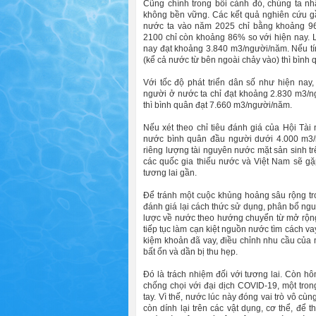
Cũng chính trong bối cảnh đó, chúng ta n
không bền vững. Các kết quả nghiên cứu g
nước ta vào năm 2025 chỉ bằng khoảng 
2100 chỉ còn khoảng 86% so với hiện nay.
nay đạt khoảng 3.840 m3/người/năm. Nếu tí
(kể cả nước từ bên ngoài chảy vào) thì bình
Với tốc độ phát triển dân số như hiện na
người ở nước ta chỉ đạt khoảng 2.830 m3/n
thì bình quân đạt 7.660 m3/người/năm.
Nếu xét theo chỉ tiêu đánh giá của Hội Tà
nước bình quân đầu người dưới 4.000 m3/n
riêng lượng tài nguyên nước mặt sản sinh trê
các quốc gia thiếu nước và Việt Nam sẽ gặp
tương lai gần.
Để tránh một cuộc khủng hoảng sâu rộng tron
đánh giá lại cách thức sử dụng, phân bổ ng
lược về nước theo hướng chuyển từ mở rộng
tiếp tục làm cạn kiệt nguồn nước tìm cách va
kiệm khoản đã vay, điều chỉnh nhu cầu của
bất ổn và dần bị thu hẹp.
Đó là trách nhiệm đối với tương lai. Còn hô
chống chọi với đại dịch COVID-19, một tron
tay. Vì thế, nước lúc này đóng vai trò vô cùn
còn dính lại trên các vật dụng, cơ thể, để 