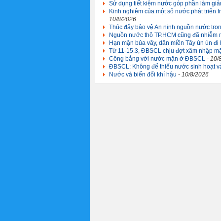
Sử dụng tiết kiệm nước góp phần làm giả
Kinh nghiệm của một số nước phát triển t
10/8/2026
Thúc đẩy bảo vệ An ninh nguồn nước tron
Nguồn nước thô TP.HCM cũng đã nhiễm
Hạn mặn bủa vây, dân miền Tây ùn ùn đi
Từ 11-15.3, ĐBSCL chịu đợt xâm nhập mặ
Công bằng với nước mặn ở ĐBSCL
- 10/
ĐBSCL: Không để thiếu nước sinh hoạt 
Nước và biến đổi khí hậu
- 10/8/2026