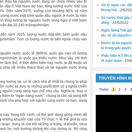
hận thấy tài nguyên nước đang ẩn chứa nhiều yếu tố
Xử lý ngay các đố
ần đây ở Việt Nam dự báo, tổng lượng nước mặt của
Hưng Hải
- 2/6/20
96%. Đến năm 2070, xuống còn khoảng 90% và năm
 Lượng nước mặt bình quân đầu người ở nước ta hiện
Xả nước thải gây ô
nh tổng lượng tài nguyên nước sông ngòi ở Việt Nam
đồng
- 31/5/2022
 quân đạt 10.240 m3/người/năm.
Ngân hàng Thế giớ
y, đến năm 2025, lượng nước mặt tính bình quân đầu
tác về tài nguyên
gười/năm. Tính cả lượng nước từ bên ngoài chảy vào
Nước là tài nguyê
lý trong giải quyết
i nguyên nước quốc tế (IWRA), quốc gia nào có lượng
Phát triển KT-XH 
gười/năm là quốc gia thiếu nước. Như vậy, chỉ tính
tế tuần hoàn
- 19/
n lãnh thổ, ở thời điểm hiện nay, nước ta đã thuộc số
 phải rất nhiều thách thức về tài nguyên nước trong
TRUYỀN HÌNH MI
g tương lai, có lẽ cách khả dĩ nhất là chúng ta phải
uồn nước và đưa ra những quyết định có ý nghĩa chiến
Trước
1
2
3
 nguồn cung sang hạn chế nhu cầu. Nghĩa là, thay vì
y thêm từ "ngân hàng nước", chúng ta cần sử dụng tiết
 mình cho phù hợp với nguồn cung nước có hạn, đang
m nay, trong bối cảnh, cả thế giới đang gồng mình để
g những khuyến cáo của Tổ chức Y tế thế giới là rửa
g quan trọng là rửa trôi những vi trùng, vi khuẩn, virus
thanh lọc môi trường không khí của chúng ta. Rõ ràng