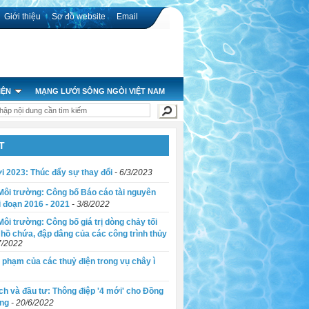
Giới thiệu
Sơ đồ website
Email
IỆN
MẠNG LƯỚI SÔNG NGÒI VIỆT NAM
nhận tác phẩm đến ngày 30/9
a giai đoạn 2016 - 2021
u các hồ chứa, đập dâng của các công trình thủy lợi, thủy điện
T
 Cửu Long
i 2023: Thúc đẩy sự thay đổi
- 6/3/2023
Môi trường: Công bố Báo cáo tài nguyên
i đoạn 2016 - 2021
- 3/8/2022
ôi trường: Công bố giá trị dòng chảy tối
 hồ chứa, đập dâng của các công trình thủy
7/2022
 phạm của các thuỷ điện trong vụ chây ì
h và đầu tư: Thông điệp '4 mới' cho Đồng
ng
- 20/6/2022