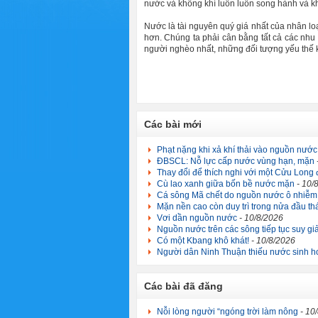
nước và không khí luôn luôn song hành và kh
Nước là tài nguyên quý giá nhất của nhân lo
hơn. Chúng ta phải cân bằng tất cả các nhu
người nghèo nhất, những đối tượng yếu thế k
Các bài mới
Phạt nặng khi xả khí thải vào nguồn nước
ĐBSCL: Nỗ lực cấp nước vùng hạn, mặn
Thay đổi để thích nghi với một Cửu Long
Cù lao xanh giữa bốn bề nước mặn
- 10/
Cá sông Mã chết do nguồn nước ô nhiễm
Mặn nền cao còn duy trì trong nửa đầu 
Vơi dần nguồn nước
- 10/8/2026
Nguồn nước trên các sông tiếp tục suy g
Có một Kbang khô khát!
- 10/8/2026
Người dân Ninh Thuận thiếu nước sinh h
Các bài đã đăng
Nỗi lòng người “ngóng trời làm nông
- 10