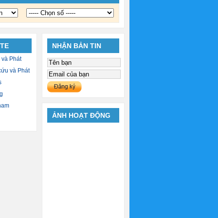
ITE
NHẬN BẢN TIN
 và Phát
cứu và Phát
s
g
 nam
ẢNH HOẠT ĐỘNG
ính Phủ
n dân
l TV