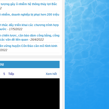
i tượng gây ô nhiễm hệ thống thủy lợi Bắc
22
 nhiễm, doanh nghiệp bị phạt hơn 200 triệu
i thúc đẩy triển khai các chương trình hợp
 nước
- 17/5/2022
n chiến lược, cần bảo đảm công bằng, công
 các vấn đề liên quan
- 26/4/2022
bền vững huyện Côn Đảo cần mô hình kinh
4/2022
NI
4
5
Tiếp
Xem hết