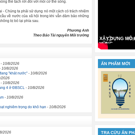
ông thể tách rời đối với mỗi cơ thể sống.
ại - Chúng ta phải sử dụng nó một cách có trách nhiệm
 cầu về nước của xã hội trong khi vẫn đảm bảo những
hông bị bỏ lại phía sau.
Phương Anh
Theo Báo Tài nguyên Môi trường
XÂY DỰNG MÔ H
VỮNG
ẤN PHẨM MỚI
- 10/8/2026
- 10/8/2026
 đang "khát nước"
- 10/8/2026
8/2026
- 10/8/2026
tháng 4 ở ĐBSCL
- 10/8/2026
iảm
- 10/8/2026
oạt nghiêm trọng do khô hạn
- 10/8/2026
/8/2026
TRA CỨU ẤN P