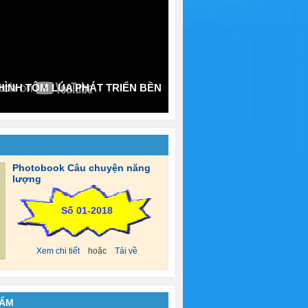
ÌNH TÔM LÚA PHÁT TRIỂN BỀN
Photobook Câu chuyện năng
lượng
Số 01-2018
Xem chi tiết
hoặc
Tải về
HẨM