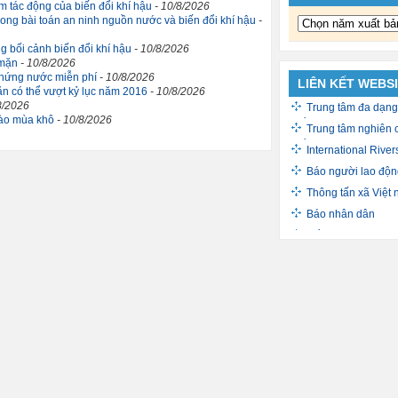
m tác động của biến đổi khí hậu
- 10/8/2026
rong bài toán an ninh nguồn nước và biến đổi khí hậu
-
g bối cảnh biến đổi khí hậu
- 10/8/2026
 mặn
- 10/8/2026
 hứng nước miễn phí
- 10/8/2026
LIÊN KẾT WEBS
n có thể vượt kỷ lục năm 2016
- 10/8/2026
8/2026
Trung tâm đa dạng
vào mùa khô
- 10/8/2026
triển sinh học
Trung tâm nghiên 
triển xã hội
International River
Báo người lao độn
Thông tấn xã Việt
Báo nhân dân
Cổng thông tin Ch
Báo Quân đội nhâ
The Water Channe