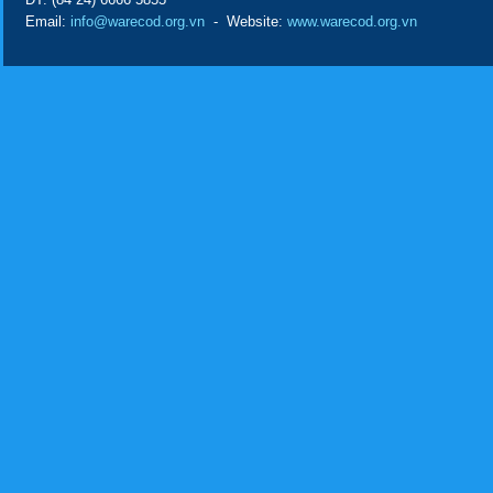
Email:
info@warecod.org.vn
- Website:
www.warecod.org.vn