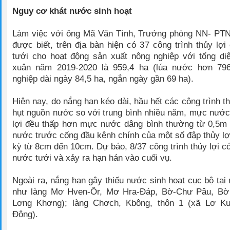
Nguy cơ khát nước sinh hoạt
Làm việc với ông Mã Văn Tình, Trưởng phòng NN- PT
được biết, trên địa bàn hiện có 37 công trình thủy lợ
tưới cho hoạt động sản xuất nông nghiệp với tổng di
xuân năm 2019-2020 là 959,4 ha (lúa nước hơn 79
nghiệp dài ngày 84,5 ha, ngắn ngày gần 69 ha).
Hiện nay, do nắng hạn kéo dài, hầu hết các công trình th
hụt nguồn nước so với trung bình nhiều năm, mực nước 
lợi đều thấp hơn mực nước dâng bình thường từ 0,5m
nước trước cống đầu kênh chính của một số đập thủy lợ
kỳ từ 8cm đến 10cm. Dự báo, 8/37 công trình thủy lợi c
nước tưới và xảy ra hạn hán vào cuối vụ.
Ngoài ra, nắng hạn gây thiếu nước sinh hoạt cục bộ tại
như làng Mơ Hven-Ôr, Mơ Hra-Đáp, Bờ-Chư Pâu, Bờ
Lơng Khơng); làng Chơch, Kbông, thôn 1 (xã Lơ Ku
Đông).