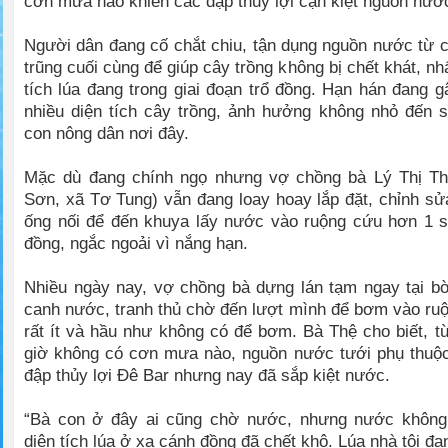
cơn mưa nào khiến các đập thủy lợi cạn kiệt nguồn nước
Người dân đang cố chắt chiu, tận dụng nguồn nước từ c
trũng cuối cùng để giúp cây trồng không bị chết khát, nh
tích lúa đang trong giai đoạn trổ đồng. Hạn hán đang gâ
nhiều diện tích cây trồng, ảnh hưởng không nhỏ đến 
con nông dân nơi đây.
Mặc dù đang chính ngọ nhưng vợ chồng bà Lý Thị Th
Sơn, xã Tơ Tung) vẫn đang loay hoay lắp đặt, chỉnh sử
ống nối để đến khuya lấy nước vào ruộng cứu hơn 1 s
đồng, ngắc ngoải vì nắng hạn.
Nhiều ngày nay, vợ chồng bà dựng lán tạm ngay tại b
canh nước, tranh thủ chờ đến lượt mình để bơm vào r
rất ít và hầu như không có để bơm. Bà Thệ cho biết, từ
giờ không có cơn mưa nào, nguồn nước tưới phụ thuộc
đập thủy lợi Đê Bar nhưng nay đã sắp kiệt nước.
“Bà con ở đây ai cũng chờ nước, nhưng nước không 
diện tích lúa ở xa cánh đồng đã chết khô. Lúa nhà tôi đa