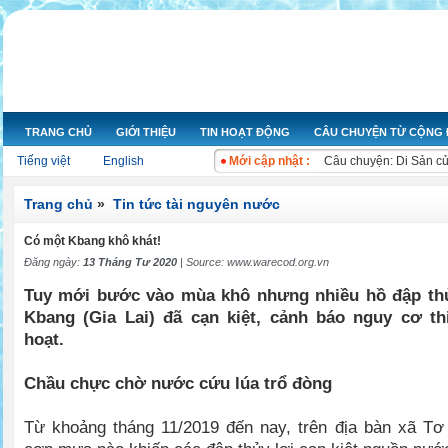
TRANG CHỦ
GIỚI THIỆU
TIN HOẠT ĐỘNG
CÂU CHUYỆN TỪ CỘNG
Nỗ lực hoạt động nâng 
Câu chuyện: Di Sản c
Tiếng việt
English
Mới cập nhật :
Ngày nước thế giới 20
Cuộc thi ảnh “Ô nhiễm
Trang chủ
»
Tin tức tài nguyên nước
Bộ Tài nguyên và Môi 
Bộ Tài nguyên và Môi t
Có một Kbang khô khát!
Kon Tum chỉ rõ sai phạ
Đăng ngày:
13 Tháng Tư 2020
| Source:
www.warecod.org.vn
Bộ trưởng Kế hoạch và
Tuy mới bước vào mùa khô nhưng nhiều hồ đập thủ
Xử lý ngay các đối tư
Kbang (Gia Lai) đã cạn kiệt, cảnh báo nguy cơ t
Xả nước thải gây ô nh
hoạt.
Chầu chực chờ nước cứu lúa trổ đòng
Từ khoảng tháng 11/2019 đến nay, trên địa bàn xã Tơ