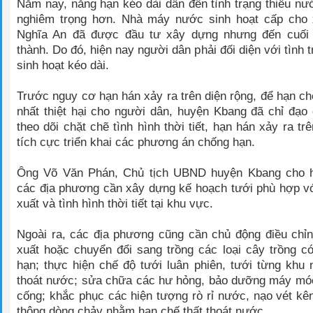
Năm nay, nắng hạn kéo dài dẫn đến tình trạng thiếu nư
nghiêm trọng hơn. Nhà máy nước sinh hoạt cấp cho
Nghĩa An đã được đầu tư xây dựng nhưng đến cuối
thành. Do đó, hiện nay người dân phải đối diện với tình 
sinh hoạt kéo dài.
Trước nguy cơ hạn hán xảy ra trên diện rộng, để hạn c
nhất thiệt hại cho người dân, huyện Kbang đã chỉ đạo c
theo dõi chặt chẽ tình hình thời tiết, hạn hán xảy ra t
tích cực triển khai các phương án chống hạn.
Ông Võ Văn Phán, Chủ tịch UBND huyện Kbang cho h
các địa phương cần xây dựng kế hoạch tưới phù hợp vớ
xuất và tình hình thời tiết tại khu vực.
Ngoài ra, các địa phương cũng cần chủ động điều chỉn
xuất hoặc chuyển đổi sang trồng các loại cây trồng c
hạn; thực hiện chế độ tưới luân phiên, tưới từng khu 
thoát nước; sửa chữa các hư hỏng, bảo dưỡng máy mó
cống; khắc phục các hiện tượng rò rỉ nước, nạo vét k
thông dòng chảy nhằm hạn chế thất thoát nước.