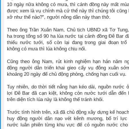
10 ngày nữa không có mưa, thì cánh đồng này mất mùa
được xem là vụ chính mà cứ thế này thì chúng tôi cũng 
xở như thế nào?”, người nông dân này than thở.
Theo ông Trần Xuân Nam, Chủ tịch UBND xã Tơ Tung, 
ha trong tổng số 90 ha lúa nước tại cánh đồng Đê Bar đ
thiếu nước tưới, số còn lại đang trong giai đoạn tr
không có mưa thì lúa không chịu nổi.
Cũng theo ông Nam, rút kinh nghiệm hạn hán năm ng
động người dân triển khai gieo cấy vụ đông xuân s
khoảng 20 ngày để chủ động phòng, chống hạn cuối vụ.
Tuy nhiên, do thời tiết nắng hạn kéo dài, nguồn nước 
lợi Đê Bar đã cạn kiệt, không còn nước tưới dẫn đến
trên diện tích lúa này là không thể tránh khỏi.
Trước tình hình trên, xã đã chủ động xây dựng kế hoạch
huy động người dân nạo vét kênh mương, bố trí lực l
nước luân phiên từng khu vực để có nguồn nước cho c