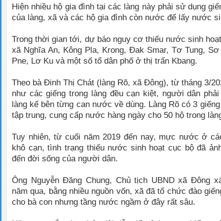
Hiện nhiều hộ gia đình tại các làng này phải sử dụng gi
của làng, xã và các hộ gia đình còn nước để lấy nước si
Trong thời gian tới, dự báo nguy cơ thiếu nước sinh hoạt
xã Nghĩa An, Kông Pla, Krong, Đak Smar, Tơ Tung, Sơ
Pne, Lơ Ku và một số tổ dân phố ở thị trấn Kbang.
Theo bà Đinh Thị Chát (làng Rõ, xã Đông), từ tháng 3/2
như các giếng trong làng đều cạn kiệt, người dân phải
làng kế bên từng can nước về dùng. Làng Rõ có 3 giếng
tập trung, cung cấp nước hàng ngày cho 50 hộ trong làn
Tuy nhiên, từ cuối năm 2019 đến nay, mực nước ở các
khô cạn, tình trạng thiếu nước sinh hoạt cục bộ đã ản
đến đời sống của người dân.
Ông Nguyễn Đăng Chung, Chủ tịch UBND xã Đông xá
năm qua, bằng nhiều nguồn vốn, xã đã tổ chức đào giến
cho bà con nhưng tầng nước ngầm ở đây rất sâu.