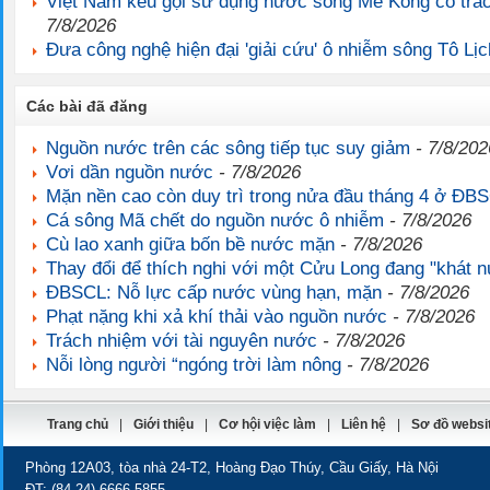
Việt Nam kêu gọi sử dụng nước sông Mê Kông có trá
7/8/2026
Đưa công nghệ hiện đại 'giải cứu' ô nhiễm sông Tô Lịc
Các bài đã đăng
Nguồn nước trên các sông tiếp tục suy giảm
- 7/8/202
Vơi dần nguồn nước
- 7/8/2026
Mặn nền cao còn duy trì trong nửa đầu tháng 4 ở ĐB
Cá sông Mã chết do nguồn nước ô nhiễm
- 7/8/2026
Cù lao xanh giữa bốn bề nước mặn
- 7/8/2026
Thay đổi để thích nghi với một Cửu Long đang "khát 
ĐBSCL: Nỗ lực cấp nước vùng hạn, mặn
- 7/8/2026
Phạt nặng khi xả khí thải vào nguồn nước
- 7/8/2026
Trách nhiệm với tài nguyên nước
- 7/8/2026
Nỗi lòng người “ngóng trời làm nông
- 7/8/2026
Trang chủ
|
Giới thiệu
|
Cơ hội việc làm
|
Liên hệ
|
Sơ đồ websi
Phòng 12A03, tòa nhà 24-T2, Hoàng Đạo Thúy, Cầu Giấy, Hà Nội
ĐT:
(84 24) 6666 5855