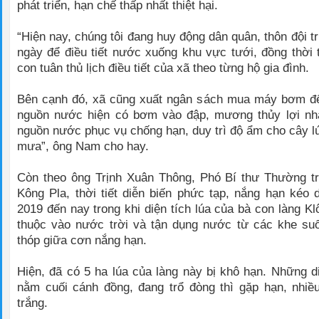
phát triển, hạn chế thấp nhất thiệt hại.
“Hiện nay, chúng tôi đang huy động dân quân, thôn đội 
ngày để điều tiết nước xuống khu vực tưới, đồng thời 
con tuân thủ lịch điều tiết của xã theo từng hộ gia đình.
Bên cạnh đó, xã cũng xuất ngân sách mua máy bơm để
nguồn nước hiện có bơm vào đập, mương thủy lợi n
nguồn nước phục vụ chống hạn, duy trì độ ẩm cho cây lú
mưa”, ông Nam cho hay.
Còn theo ông Trịnh Xuân Thông, Phó Bí thư Thường t
Kông Pla, thời tiết diễn biến phức tạp, nắng hạn kéo 
2019 đến nay trong khi diện tích lúa của bà con làng K
thuộc vào nước trời và tận dụng nước từ các khe suố
thóp giữa cơn nắng hạn.
Hiện, đã có 5 ha lúa của làng này bị khô hạn. Những di
nằm cuối cánh đồng, đang trổ đòng thì gặp hạn, nhiề
trắng.