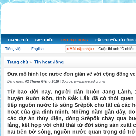
Nỗ lực hoạt động nâng 
Câu chuyện: Di Sản c
TRANG CHỦ
GIỚI THIỆU
TIN HOẠT ĐỘNG
CÂU CHUYỆN TỪ CỘNG
Ngày nước thế giới 20
Tiếng việt
English
Mới cập nhật :
Cuộc thi ảnh “Ô nhiễm
Bộ Tài nguyên và Môi 
Bộ Tài nguyên và Môi t
Trang chủ
»
Tin hoạt động
Kon Tum chỉ rõ sai phạ
Đưa mô hình lọc nước đơn giản về với cộng đồng v
Bộ trưởng Kế hoạch và
Xử lý ngay các đối tư
Đăng ngày:
02 Tháng Giêng 2018
| Source:
www.warecod.org.vn
Xả nước thải gây ô nh
Từ bao đời nay, người dân buôn Jang Lành, 
huyện Buôn Đôn, tỉnh Đắk Lắk đã có thói quen
tiếp nguồn nước từ sông Srêpốk cho tất cả các h
hoạt của gia đình mình. Những năm gần đây, do
các dự án thủy điện, dòng Srêpốk chảy qua bu
lắng, kết hợp với chất thải từ đời sống sản xuất
hai bên bờ sông, nguồn nước quan trọng đó trở