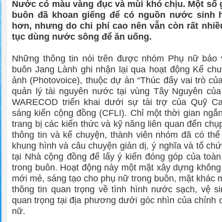
Nước có màu vàng đục và mùi khó chịu. Một số g
buôn đã khoan giếng để có nguồn nước sinh 
hơn, nhưng do chi phí cao nên vẫn còn rất nhiều
tục dùng nước sông để ăn uống.
Những thông tin nói trên được nhóm Phụ nữ bảo 
buôn Jang Lành ghi nhận lại qua hoạt động Kể ch
ảnh (Photovoice), thuộc dự án
“Thúc đẩy vai trò củ
quản lý tài nguyên nước tại vùng Tây Nguyên của
WARECOD triển khai dưới sự tài trợ của Quỹ C
sáng kiến cộng đồng (CFLI). Chỉ một thời gian ngắ
trang bị các kiến thức và kỹ năng liên quan đến chụ
thông tin và kể chuyện, thành viên nhóm đã có th
khung hình và câu chuyện giản dị, ý nghĩa và tổ chứ
tại Nhà cộng đồng để lấy ý kiến đóng góp của toà
trong buôn. Hoạt động này một mặt xây dựng không 
mới mẻ, sáng tạo cho phụ nữ trong buôn, mặt khác 
thông tin quan trọng về tình hình nước sạch, vệ s
quan trọng tại địa phương dưới góc nhìn của chính 
nữ.