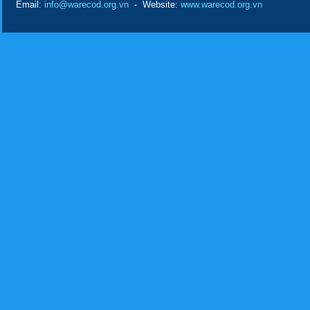
Email:
info@warecod.org.vn
- Website:
www.warecod.org.vn