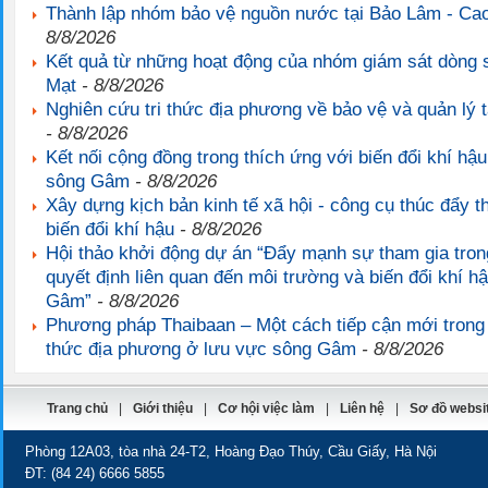
Thành lập nhóm bảo vệ nguồn nước tại Bảo Lâm - Ca
8/8/2026
Kết quả từ những hoạt động của nhóm giám sát dòng 
Mạt
- 8/8/2026
Nghiên cứu tri thức địa phương về bảo vệ và quản lý 
- 8/8/2026
Kết nối cộng đồng trong thích ứng với biến đổi khí hậ
sông Gâm
- 8/8/2026
Xây dựng kịch bản kinh tế xã hội - công cụ thúc đẩy t
biến đổi khí hậu
- 8/8/2026
Hội thảo khởi động dự án “Đẩy mạnh sự tham gia trong
quyết định liên quan đến môi trường và biến đổi khí 
Gâm”
- 8/8/2026
Phương pháp Thaibaan – Một cách tiếp cận mới trong 
thức địa phương ở lưu vực sông Gâm
- 8/8/2026
Trang chủ
|
Giới thiệu
|
Cơ hội việc làm
|
Liên hệ
|
Sơ đồ websi
Phòng 12A03, tòa nhà 24-T2, Hoàng Đạo Thúy, Cầu Giấy, Hà Nội
ĐT:
(84 24) 6666 5855