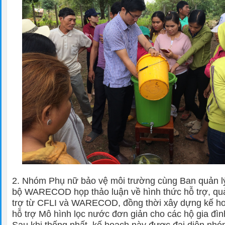
2. Nhóm Phụ nữ bảo vệ môi trường cùng Ban quản l
bộ WARECOD họp thảo luận về hình thức hỗ trợ, qu
trợ từ CFLI và WARECOD, đồng thời xây dựng kế hoạ
hỗ trợ Mô hình lọc nước đơn giản cho các hộ gia đìn