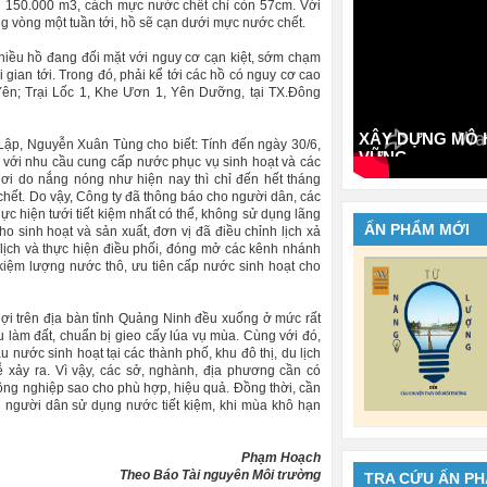
òn 150.000 m3, cách mực nước chết chỉ còn 57cm. Với
ng vòng một tuần tới, hồ sẽ cạn dưới mực nước chết.
nhiều hồ đang đối mặt với nguy cơ cạn kiệt, sớm chạm
gian tới. Trong đó, phải kể tới các hồ có nguy cơ cao
Yên; Trại Lốc 1, Khe Ươn 1, Yên Dưỡng, tại TX.Đông
XÂY DỰNG MÔ H
ập, Nguyễn Xuân Tùng cho biết: Tính đến ngày 30/6,
VỮNG
 với nhu cầu cung cấp nước phục vụ sinh hoạt và các
ơi do nắng nóng như hiện nay thì chỉ đến hết tháng
ết. Do vậy, Công ty đã thông báo cho người dân, các
ực hiện tưới tiết kiệm nhất có thể, không sử dụng lãng
ẤN PHẨM MỚI
 sinh hoạt và sản xuất, đơn vị đã điều chỉnh lịch xả
/lịch và thực hiện điều phối, đóng mở các kênh nhánh
kiệm lượng nước thô, ưu tiên cấp nước sinh hoạt cho
lợi trên địa bàn tỉnh Quảng Ninh đều xuống ở mức rất
u làm đất, chuẩn bị gieo cấy lúa vụ mùa. Cùng với đó,
nước sinh hoạt tại các thành phố, khu đô thị, du lịch
 xảy ra. Vì vậy, các sở, nghành, địa phương cần có
ông nghiệp sao cho phù hợp, hiệu quả. Đồng thời, cần
g người dân sử dụng nước tiết kiệm, khi mùa khô hạn
Phạm Hoạch
Theo Báo Tài nguyên Môi trường
TRA CỨU ẤN P