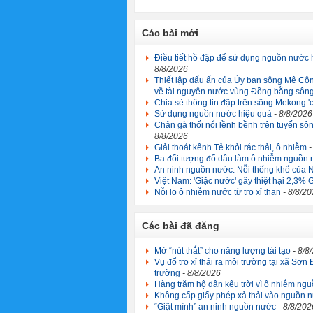
Các bài mới
Điều tiết hồ đập để sử dụng nguồn nước 
8/8/2026
Thiết lập dấu ấn của Ủy ban sông Mê Công
về tài nguyên nước vùng Đồng bằng sôn
Chia sẻ thông tin đập trên sông Mekong '
Sử dụng nguồn nước hiệu quả
- 8/8/2026
Chân gà thối nổi lềnh bềnh trên tuyến 
8/8/2026
Giải thoát kênh Tẻ khỏi rác thải, ô nhiễm
-
Ba đối tượng đổ dầu làm ô nhiễm nguồn 
An ninh nguồn nước: Nỗi thống khổ của 
Việt Nam: 'Giặc nước' gây thiệt hại 2,3
Nỗi lo ô nhiễm nước từ tro xỉ than
- 8/8/2
Các bài đã đăng
Mở “nút thắt” cho năng lượng tái tạo
- 8/8
Vụ đổ tro xỉ thải ra môi trường tại xã Sơ
trường
- 8/8/2026
Hàng trăm hộ dân kêu trời vì ô nhiễm ng
Không cấp giấy phép xả thải vào nguồn n
“Giật mình” an ninh nguồn nước
- 8/8/202