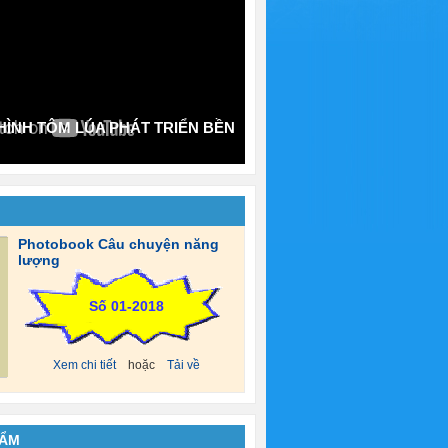
ÌNH TÔM LÚA PHÁT TRIỂN BỀN
Photobook Câu chuyện năng
lượng
Số 01-2018
Xem chi tiết
hoặc
Tải về
HẨM