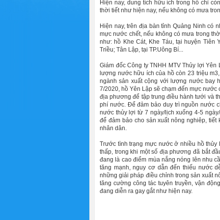
Hiện nay, dung tích hữu ích trong hồ chỉ c
thời tiết như hiện nay, nếu không có mưa tro
Hiện nay, trên địa bàn tỉnh Quảng Ninh có 
mực nước chết, nếu không có mưa trong thời 
như: hồ Khe Cát, Khe Táu, tại huyện Tiên 
Triều; Tân Lập, tại TP.Uông Bí...
Giám đốc Công ty TNHH MTV Thủy lợi Yên L
lượng nước hữu ích của hồ còn 23 triệu m3,
ngành sản xuất cộng với lượng nước bay h
7/2020, hồ Yên Lập sẽ chạm đến mực nước ch
địa phương để tập trung điều hành tưới và th
phí nước. Để đảm bảo duy trì nguồn nước cho
nước thủy lợi từ 7 ngày/lịch xuống 4-5 ngày
để đảm bảo cho sản xuất nông nghiêp, tiết 
nhân dân.
Trước tình trạng mực nước ở nhiều hồ thủy 
thấp, trong khi một số địa phương đã bắt đầ
đang là cao điểm mùa nắng nóng lên nhu cầu 
tăng mạnh, nguy cơ dẫn đến thiếu nước dễ
những giải pháp điều chỉnh trong sản xuất n
tăng cường công tác tuyên truyền, vận độn
đang diễn ra gay gắt như hiện nay.