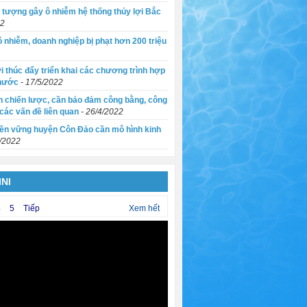
i tượng gây ô nhiễm hệ thống thủy lợi Bắc
22
 nhiễm, doanh nghiệp bị phạt hơn 200 triệu
i thúc đẩy triển khai các chương trình hợp
 nước
- 17/5/2022
n chiến lược, cần bảo đảm công bằng, công
 các vấn đề liên quan
- 26/4/2022
bền vững huyện Côn Đảo cần mô hình kinh
4/2022
NI
4
5
Tiếp
Xem hết