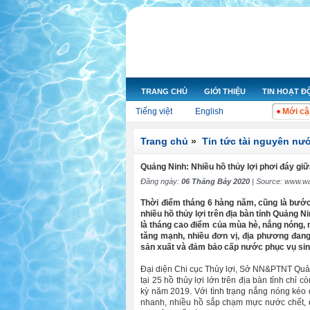
TRANG CHỦ
GIỚI THIỆU
TIN HOẠT 
Tiếng việt
English
Mới cậ
Trang chủ
»
Tin tức tài nguyên nư
Quảng Ninh: Nhiều hồ thủy lợi phơi đáy g
Đăng ngày:
06 Tháng Bảy 2020
| Source:
www.wa
Thời điểm tháng 6 hàng năm, cũng là bước
nhiều hồ thủy lợi trên địa bàn tỉnh Quảng N
là tháng cao điểm của mùa hè, nắng nóng, 
tăng mạnh, nhiều đơn vị, địa phương đang
sản xuất và đảm bảo cấp nước phục vụ sin
Đại diện Chi cục Thủy lợi, Sở NN&PTNT Quản
tại 25 hồ thủy lợi lớn trên địa bàn tỉnh chỉ
kỳ năm 2019. Với tình trạng nắng nóng kéo
nhanh, nhiều hồ sắp chạm mực nước chết, d