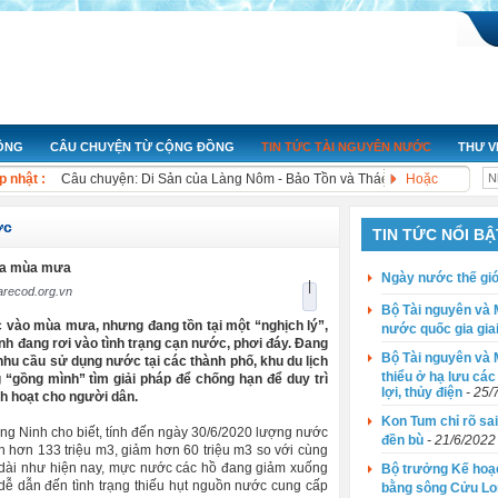
ĐỘNG
CÂU CHUYỆN TỪ CỘNG ĐỒNG
TIN TỨC TÀI NGUYÊN NƯỚC
THƯ V
Nỗ lực hoạt động nâng cao giá trị sản xuất và bảo vệ môi trường
p nhật :
Câu chuyện: Di Sản của Làng Nôm - Bảo Tồn và Thách Thức
Hoặc
Ngày nước thế giới 2023: Thúc đẩy sự thay đổi
Cuộc thi ảnh “Ô nhiễm trắng và những tác động đến hệ sinh thái biển” 
ớc
TIN TỨC NỔI BẬ
Bộ Tài nguyên và Môi trường: Công bố Báo cáo tài nguyên nước quốc gi
iữa mùa mưa
Bộ Tài nguyên và Môi trường: Công bố giá trị dòng chảy tối thiểu ở hạ lư
Ngày nước thế giớ
|
Kon Tum chỉ rõ sai phạm của các thuỷ điện trong vụ chây ì đền bù
recod.org.vn
Bộ Tài nguyên và 
Bộ trưởng Kế hoạch và đầu tư: Thông điệp '4 mới' cho Đồng bằng sông
 vào mùa mưa, nhưng đang tồn tại một “nghịch lý”,
nước quốc gia gia
Xử lý ngay các đối tượng gây ô nhiễm hệ thống thủy lợi Bắc Hưng Hải
inh đang rơi vào tình trạng cạn nước, phơi đáy. Đang
Xả nước thải gây ô nhiễm, doanh nghiệp bị phạt hơn 200 triệu đồng
Bộ Tài nguyên và M
nhu cầu sử dụng nước tại các thành phố, khu du lịch
thiểu ở hạ lưu các
 “gồng mình” tìm giải pháp để chống hạn để duy trì
lợi, thủy điện
- 25/
h hoạt cho người dân.
Kon Tum chỉ rõ sai
g Ninh cho biết, tính đến ngày 30/6/2020 lượng nước
đền bù
- 21/6/2022
 còn hơn 133 triệu m3, giảm hơn 60 triệu m3 so với cùng
 dài như hiện nay, mực nước các hồ đang giảm xuống
Bộ trưởng Kế hoạc
ễ dẫn đến tình trạng thiếu hụt nguồn nước cung cấp
bằng sông Cửu Lo