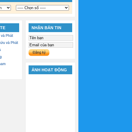
ITE
NHẬN BẢN TIN
 và Phát
cứu và Phát
s
g
 nam
ẢNH HOẠT ĐỘNG
ính Phủ
n dân
l TV