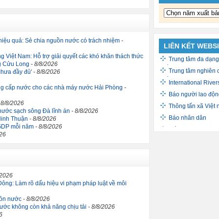
hiệu quả: Sẻ chia nguồn nước có trách nhiệm
-
LIÊN KẾT WEBS
 Việt Nam: Hỗ trợ giải quyết các khó khăn thách thức
Trung tâm đa dạng
g Cửu Long
- 8/8/2026
triển sinh học
Trung tâm nghiên 
chưa đầy đủ'
- 8/8/2026
triển xã hội
International River
sông cấp nước cho các nhà máy nước Hải Phòng
-
Báo người lao độn
 8/8/2026
Thông tấn xã Việt
nước sạch sông Đà lĩnh án
- 8/8/2026
Báo nhân dân
Ninh Thuận
- 8/8/2026
% GDP mỗi năm
- 8/8/2026
Cổng thông tin Ch
026
Báo Quân đội nhâ
The Water Channe
/2026
n Đông: Làm rõ dấu hiệu vi phạm pháp luật về môi
uồn nước
- 8/8/2026
ước không còn khả năng chịu tải
- 8/8/2026
6