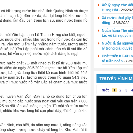
Xử lý ngay các đố
Hưng Hải
- 2/6/20
ợi có trữ lượng nước lớn nhất tỉnh Quảng Ninh và được
hính cạn kiệt đến trơ đá, đất tại lòng hồ khô nứt nẻ.
Xả nước thải gây ô
t động, lần đầu tiên trong lịch sử, mực nước trong hồ
đồng
- 31/5/2022
Ngân hàng Thế giớ
ầu mối Yên Lập, anh Lê Thanh Hưng cho biết, nguồn
tác về tài nguyên
 nước chết, nhiều khu vực trong hồ nước đã cạn trơ
Nước là tài nguyê
y ra. Vào thời điểm này những năm trước, lượng nước
lý trong giải quyết
iết kế, hồ Yên Lập phải mở cánh tràn xả lũ vài lần để
ưa, hồ vẫn cạn kiệt nước một cách đáng lo ngại.
Phát triển KT-XH 
tế tuần hoàn
- 19/
c nước chết 7,6 mét (theo thiết kế từ 9,38 triệu m3
ời điểm đo ngày 30/6/2020, mực nước hồ Yên Lập chỉ
c, bằng ¼ dung tích thiết kế (cao trình thiết kế 29,5
g kỳ năm 2019, lượng nước trong hồ giảm 54,3 triệu
TRUYỀN HÌNH MI
 mưa thì mực nước hồ Yên Lập sẽ chạm quá mực nước
Trước
1
2
3
Kết, huyện Vân Đồn. Đây là hồ có dung tích chứa lớn
ệu m3 cung cấp nước sinh hoạt chủ yếu cho trên 7.000
 25 ha đất sản xuất nông nghiệp. Từ một hồ chứa nước
 nhiều khu vực lòng hồ cạn phơi đáy, đất lòng hồ khô
ăn Ninh, cho biết, do năm nay mưa ít, nắng nóng kéo
òng chảy, lượng nước chảy về lòng hồ Khe Mai rất ít.