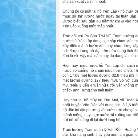
cho sản xuất và sinh hoạt.
Chúng tôi có mặt tại hồ Yên Lập - hồ thủy l
“mục sở thị” lượng nước ngay tại thân đập c
Được biết, sau gần 40 năm từ khi đi vào hoạ
Yên Lập xuống mức thấp nhất.
Trao đổi với PV Báo TN&MT, Trạm trưởng đ
nước hồ Yên Lập đang cạn sắp chạm đến mực
đáy điều mà từ trước đến nay chưa từng xả
tích được trong hồ đạt trên nửa dung tích th
đón lũ về. Vậy mà, năm nay dù đang là mùa m
Hiện nay, mực nước hồ Yên Lập chỉ cách mự
nước trở xuống hồ chạm mực nước chết). Th
còn 17,68 mét tương đương 32,8 triệu m3 nướ
mét tương đương 127 triệu m3). So với cùn
m3. “Nếu 3 đến 4 tuần nữa trời vẫn không
chết”- anh Hưng cho biết thêm.
Hay như tại hồ thủy lợi Khe Mai, xã Đoàn 
nhất huyện Vân Đồn với dung tích là 1,6 tri
hộ dân tại địa phương và nước tưới cho gần
mênh mông, nay mực nước rút xuống cạn kiệt,
nứt nẻ, dễ dàng đi lại dưới lòng hồ.
Trạm trưởng Trạm quản lý Vân Đồn, Hoàng V
dài, khả năng sinh thủy yếu nên làm giảm d