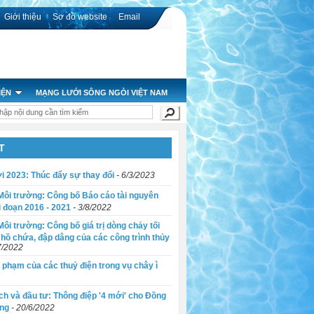
Giới thiệu
Sơ đồ website
Email
IỆN
MẠNG LƯỚI SÔNG NGÒI VIỆT NAM
nhận tác phẩm đến ngày 30/9
T
a giai đoạn 2016 - 2021
u các hồ chứa, đập dâng của các công trình thủy lợi, thủy điện
i 2023: Thúc đẩy sự thay đổi
- 6/3/2023
Môi trường: Công bố Báo cáo tài nguyên
 Cửu Long
i đoạn 2016 - 2021
- 3/8/2022
ôi trường: Công bố giá trị dòng chảy tối
 hồ chứa, đập dâng của các công trình thủy
7/2022
 phạm của các thuỷ điện trong vụ chây ì
h và đầu tư: Thông điệp '4 mới' cho Đồng
ng
- 20/6/2022