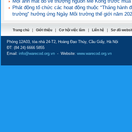
Mọi ánh mắt đổ về thượng nguồn Mê Kông trước mù
Phát động tổ chức các hoạt động thuộc “Tháng hành đ
trường” hưởng ứng Ngày Môi trường thế giới năm 20
Trang chủ
|
Giới thiệu
|
Cơ hội việc làm
|
Liên hệ
|
Sơ đồ websi
Phòng 12A03, tòa nhà 24-T2, Hoàng Đạo Thúy, Cầu Giấy, Hà Nội
ĐT:
(84 24) 6666 5855
Email:
info@warecod.org.vn
- Website:
www.warecod.org.vn