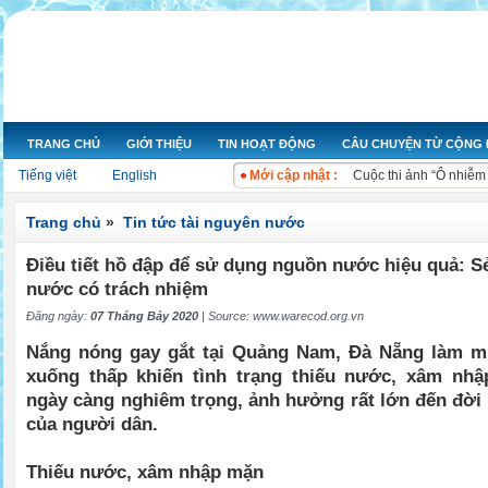
Nỗ lực hoạt động nâng 
Câu chuyện: Di Sản c
TRANG CHỦ
GIỚI THIỆU
TIN HOẠT ĐỘNG
CÂU CHUYỆN TỪ CỘNG
Ngày nước thế giới 20
Tiếng việt
English
Mới cập nhật :
Cuộc thi ảnh “Ô nhiễm
Bộ Tài nguyên và Môi 
Bộ Tài nguyên và Môi t
Trang chủ
»
Tin tức tài nguyên nước
Kon Tum chỉ rõ sai phạ
Điều tiết hồ đập để sử dụng nguồn nước hiệu quả: S
Bộ trưởng Kế hoạch và
Xử lý ngay các đối tư
nước có trách nhiệm
Xả nước thải gây ô nh
Đăng ngày:
07 Tháng Bảy 2020
| Source:
www.warecod.org.vn
Nắng nóng gay gắt tại Quảng Nam, Đà Nẵng làm 
xuống thấp khiến tình trạng thiếu nước, xâm nhậ
ngày càng nghiêm trọng, ảnh hưởng rất lớn đến đời 
của người dân.
Thiếu nước, xâm nhập mặn