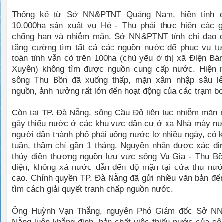
Thống kê từ Sở NN&PTNT Quảng Nam, hiện tỉnh 
10.000ha sản xuất vụ Hè - Thu phải thực hiện các g
chống hạn và nhiễm mặn. Sở NN&PTNT tỉnh chỉ đạo 
tăng cường tìm tất cả các nguồn nước để phục vụ tư
toàn tỉnh vẫn có trên 100ha (chủ yếu ở thị xã Điện B
Xuyên) không tìm được nguồn cung cấp nước. Hiện
sông Thu Bồn đã xuống thấp, mặn xâm nhập sâu lê
nguồn, ảnh hưởng rất lớn đến hoạt động của các trạm bơ
Còn tại TP. Đà Nẵng, sông Cầu Đỏ liên tục nhiễm mặn 
gây thiếu nước ở các khu vực dân cư ở xa Nhà máy n
người dân thành phố phải uống nước lợ nhiều ngày, có k
tuần, thậm chí gần 1 tháng. Nguyên nhân được xác đị
thủy điện thượng nguồn lưu vực sông Vu Gia - Thu Bồ
điện, không xả nước dẫn đến độ mặn tại cửa thu nư
cao. Chính quyền TP. Đà Nẵng đã gửi nhiều văn bản đ
tìm cách giải quyết tranh chấp nguồn nước.
Ông Huỳnh Vạn Thắng, nguyên Phó Giám đốc Sở N
Nẵng luôn khẳng định, bản chất việc thiếu nước của sô