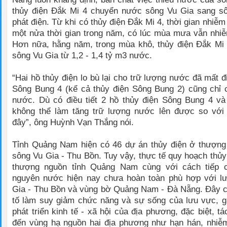
thủy điện Đắk Mi 4 chuyển nước sông Vu Gia sang s
phát điện. Từ khi có thủy điện Đắk Mi 4, thời gian nhi
một nửa thời gian trong năm, có lúc mùa mưa vẫn nhiễ
Hơn nữa, hằng năm, trong mùa khô, thủy điện Đắk Mi 
sông Vu Gia từ 1,2 - 1,4 tỷ m3 nước.
“Hai hồ thủy điện lo bù lại cho trữ lượng nước đã mất 
Sông Bung 4 (kể cả thủy điện Sông Bung 2) cũng chỉ 
nước. Dù có điều tiết 2 hồ thủy điện Sông Bung 4 v
không thể làm tăng trữ lượng nước lên được so với 
đây”, ông Huỳnh Vạn Thắng nói.
Tỉnh Quảng Nam hiện có 46 dự án thủy điện ở thượng
sông Vu Gia - Thu Bồn. Tuy vậy, thực tế quy hoạch thủy
thượng nguồn tỉnh Quảng Nam cùng với cách tiếp c
nguyên nước hiện nay chưa hoàn toàn phù hợp với l
Gia - Thu Bồn và vùng bờ Quảng Nam - Đà Nẵng. Đây c
tố làm suy giảm chức năng và sự sống của lưu vực, g
phát triển kinh tế - xã hội của địa phương, đặc biệt, t
đến vùng hạ nguồn hai địa phương như hạn hán, nhi