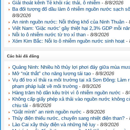
Giải thoát kênh Tẻ khỏi rác thải, ô nhiễm
- 8/8/2026
Ba đối tượng đổ dầu làm ô nhiễm nguồn nước sạch sô
8/8/2026
An ninh nguồn nước: Nỗi thống khổ của Ninh Thuận
- 
Việt Nam: 'Giặc nước' gây thiệt hại 2,3% GDP mỗi n
Nỗi lo ô nhiễm nước từ tro xỉ than
- 8/8/2026
Xóm Kim Bắc: Nỗi lo ô nhiễm nguồn nước sinh hoạt
- 
Các bài đã đăng
Quảng Ninh: Nhiều hồ thủy lợi phơi đáy giữa mùa mư
Mở “nút thắt” cho năng lượng tái tạo
- 8/8/2026
Vụ đổ tro xỉ thải ra môi trường tại xã Sơn Đông: Làm r
phạm pháp luật về môi trường
- 8/8/2026
Hàng trăm hộ dân kêu trời vì ô nhiễm nguồn nước
- 8/
Không cấp giấy phép xả thải vào nguồn nước không c
chịu tải
- 8/8/2026
“Giật mình” an ninh nguồn nước
- 8/8/2026
Thủy điện thiếu nước, chuyển sang nhiệt điện than?
- 
Lào Cai xây thủy điện và những hệ lụy
- 8/8/2026