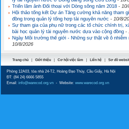
Triển lãm ảnh Đối thoại với Dòng sông năm 2018
- 10/
Hội thảo tổng kết Dự án Tăng cường khả năng tham g
đồng trong quản lý tổng hợp tài nguyên nước
- 10/8/2
Sự tham gia của phụ nữ trong các tổ chức chính trị, xã
bài học quản lý tài nguyên nước dựa vào cộng đồng
- 
Ngày Môi trường thế giới - Những sự thật về ô nhiễm
10/8/2026
Trang chủ
|
Giới thiệu
|
Cơ hội việc làm
|
Liên hệ
|
Sơ đồ websi
Phòng 12A03, tòa nhà 24-T2, Hoàng Đạo Thúy, Cầu Giấy, Hà Nội
ĐT:
(84 24) 6666 5855
Email:
info@warecod.org.vn
- Website:
www.warecod.org.vn