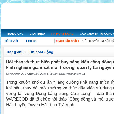
TRANG CHỦ
GIỚI THIỆU
TIN HOẠT ĐỘNG
CÂU CHUYỆN TỪ CỘNG
Nỗ lực hoạt động nâng 
Tiếng việt
English
Mới cập nhật :
Câu chuyện: Di Sản c
Ngày nước thế giới 20
Cuộc thi ảnh “Ô nhiễm
Trang chủ
»
Tin hoạt động
Bộ Tài nguyên và Môi 
Hội thảo và thực hiện phát huy sáng kiến cộng đồng 
Bộ Tài nguyên và Môi t
Kon Tum chỉ rõ sai phạ
kinh nghiệm giám sát môi trường, quản lý tài nguyê
Bộ trưởng Kế hoạch và
Đăng ngày:
25 Tháng Sáu 2019
| Source:
www.warecod.org.vn
Xử lý ngay các đối tư
Trong khuôn khổ dự án “Tăng cường khả năng thích ứn
Xả nước thải gây ô nh
khí hậu, thay đổi môi trường và thúc đẩy việc sử dụng
vững tại vùng Đồng bằng sông Cửu Long” , đầu thá
WARECOD đã tổ chức hội thảo “Cộng đồng và môi trườn
Hải, huyện Duyên Hải, tỉnh Trà Vinh.