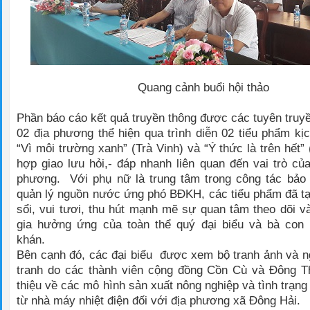
Quang cảnh buổi hội thảo
Phần báo cáo kết quả truyền thông được các tuyên truyề
02 địa phương thể hiện qua trình diễn 02 tiểu phẩm kị
“Vì môi trường xanh” (Trà Vinh) và “Ý thức là trên hết”
hợp giao lưu hỏi,- đáp nhanh liên quan đến vai trò củ
phương. Với phụ nữ là trung tâm trong công tác bảo 
quản lý nguồn nước ứng phó BĐKH, các tiểu phẩm đã tạ
sổi, vui tươi, thu hút mạnh mẽ sự quan tâm theo dõi v
gia hưởng ứng của toàn thể quý đại biểu và bà con
khán.
Bên cạnh đó, các đại biểu được xem bộ tranh ảnh và ng
tranh do các thành viên cộng đồng Cồn Cù và Đông Th
thiệu về các mô hình sản xuất nông nghiệp và tình trạng
từ nhà máy nhiệt điện đối với địa phương xã Đông Hải.