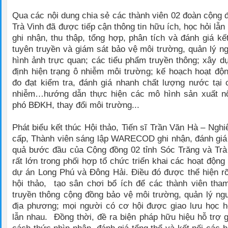
Qua các nội dung chia sẻ các thành viên 02 đoàn cộng 
Trà Vinh đã được tiếp cận thông tin hữu ích, học hỏi lẫ
ghi nhận, thu thập, tổng hợp, phân tích và đánh giá k
tuyên truyền và giám sát bảo vệ môi trường, quản lý 
hình ảnh trực quan; các tiểu phẩm truyền thông; xây d
định hiện trạng ô nhiễm môi trường; kế hoạch hoạt độn
đo đạt kiểm tra, đánh giá nhanh chất lượng nước tại
nhiễm…hướng dẫn thực hiện các mô hình sản xuất n
phó BĐKH, thay đổi môi trường...
Phát biểu kết thúc Hội thảo, Tiến sĩ Trần Văn Hà – Ngh
cấp, Thành viên sáng lập WARECOD ghi nhận, đánh giá
quả bước đầu của Cộng đồng 02 tỉnh Sóc Trăng và Trà
rất lớn trong phối hợp tổ chức triển khai các hoạt động
dự án Long Phú và Đông Hải. Điều đó được thể hiện r
hội thảo, tạo sân chơi bổ ích để các thành viên tha
truyền thông cộng đồng bảo vệ môi trường, quản lý ng
địa phương; mọi người có cơ hội được giao lưu học h
lẫn nhau. Đồng thời, đề ra biện pháp hữu hiệu hỗ trợ 