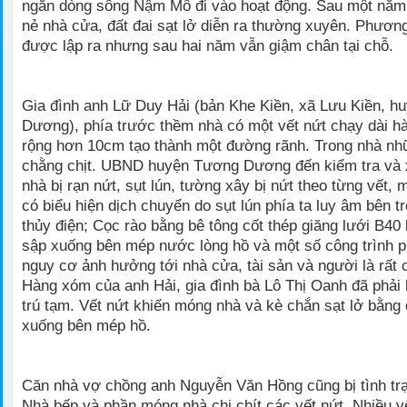
ngăn dòng sông Nậm Mô đi vào hoạt động. Sau một năm, 
nẻ nhà cửa, đất đai sạt lở diễn ra thường xuyên. Phương
được lập ra nhưng sau hai năm vẫn giậm chân tại chỗ.
Gia đình anh Lữ Duy Hải (bản Khe Kiền, xã Lưu Kiền, 
Dương), phía trước thềm nhà có một vết nứt chạy dài h
rộng hơn 10cm tạo thành một đường rãnh. Trong nhà nh
chằng chịt. UBND huyện Tương Dương đến kiểm tra và 
nhà bị rạn nứt, sụt lún, tường xây bị nứt theo từng vết,
có biểu hiện dịch chuyển do sụt lún phía ta luy âm bên t
thủy điện; Cọc rào bằng bê tông cốt thép giăng lưới B4
sập xuống bên mép nước lòng hồ và một số công trình phụ
nguy cơ ảnh hưởng tới nhà cửa, tài sản và người là rất 
Hàng xóm của anh Hải, gia đình bà Lô Thị Oanh đã phải 
trú tạm. Vết nứt khiến móng nhà và kè chắn sạt lở bằng
xuống bên mép hồ.
Căn nhà vợ chồng anh Nguyễn Văn Hồng cũng bị tình trạ
Nhà bếp và phần móng nhà chi chít các vết nứt. Nhiều v