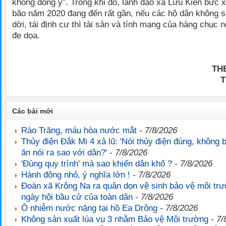
không đồng ý”. Trong khi đó, lãnh đạo xã Lưu Kiền bức
bão năm 2020 đang đến rất gần, nếu các hộ dân không 
dời, tái định cư thì tài sản và tính mạng của hàng chục 
đe dọa.
TH
T
Các bài mới
Rào Trăng, máu hòa nước mắt
- 7/8/2026
Thủy điện Đắk Mi 4 xả lũ: 'Nói thủy điện đúng, không b
ăn nói ra sao với dân?'
- 7/8/2026
'Đúng quy trình' mà sao khiến dân khổ ?
- 7/8/2026
Hành động nhỏ, ý nghĩa lớn !
- 7/8/2026
Đoàn xã Krông Na ra quân dọn vệ sinh bảo vệ môi t
ngày hội bầu cử của toàn dân
- 7/8/2026
Ô nhiễm nước nặng tại hồ Ea Drông
- 7/8/2026
Không sản xuất lúa vụ 3 nhằm Bảo vệ Môi trường
- 7/