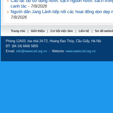
Câu lạc bộ sử dụng nước sạch nguồn nước sạch trong
canh tác
- 7/8/2026
Người dân Jang Lành tiếp nối các hoạt động dọn dẹp 
7/8/2026
Trang chủ
|
Giới thiệu
|
Cơ hội việc làm
|
Liên hệ
|
Sơ đồ websi
Phòng 12A03, tòa nhà 24-T2, Hoàng Đạo Thúy, Cầu Giấy, Hà Nội
ĐT:
(84 24) 6666 5855
Email:
info@warecod.org.vn
- Website:
www.warecod.org.vn