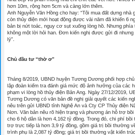
hơn 10m, rộng hơn 5cm và càng lớn thêm.
Anh Nguyễn Văn Hồng cho hay: “Tôi mua đất dựng nhà 
còn thủy điện mới hoạt động được vài năm đã khiến 6 ng
bản bị nứt toác, nguy cơ sụt xuống lòng hồ. Nhưng phía 
không một lời hỏi han. Đơn kiến nghị được gửi đi nhưn
lý”.
Chủ đầu tư “thờ ơ”
Tháng 8/2019, UBND huyện Tương Dương phối hợp chủ 
lập đoàn kiểm tra đánh giá mức độ ảnh hưởng của các h
phạm vi lòng hồ thủy điện Bản Ang. Ngày 27/12/2019, 
Tương Dương có văn bản đề nghị giải quyết các kiến ng
nêu trên gửi UBND tỉnh Nghệ An và Cty CP Thủy điện 
Nơn. Văn bản nêu rõ hiện trạng và phương án hỗ trợ bồi
cho 6 hộ dân là hơn 4,162 tỷ đồng. Trong đó, chi phí bồi
trợ trực tiếp là hơn 3,9 tỷ đồng, gồm giá trị bồi thường 
trình phụ là 2,087 tỷ đồng; giá trị bồi thường vật kiến trú