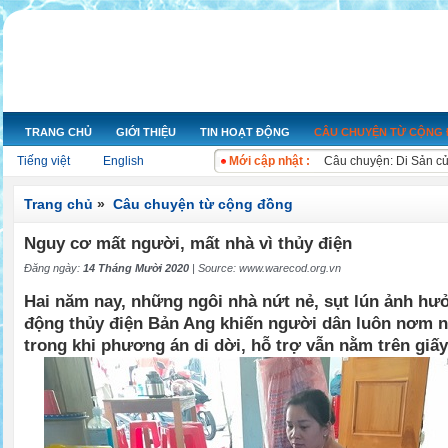
TRANG CHỦ
GIỚI THIỆU
TIN HOẠT ĐỘNG
CÂU CHUYỆN TỪ CỘNG
Nỗ lực hoạt động nâng 
Tiếng việt
English
Mới cập nhật :
Câu chuyện: Di Sản c
Ngày nước thế giới 20
Cuộc thi ảnh “Ô nhiễm
Trang chủ
»
Câu chuyện từ cộng đồng
Bộ Tài nguyên và Môi 
Nguy cơ mất người, mất nhà vì thủy điện
Bộ Tài nguyên và Môi t
Kon Tum chỉ rõ sai phạ
Đăng ngày:
14 Tháng Mười 2020
| Source:
www.warecod.org.vn
Bộ trưởng Kế hoạch và
Hai năm nay, những ngôi nhà nứt nẻ, sụt lún ảnh hư
Xử lý ngay các đối tư
động thủy điện Bản Ang khiến người dân luôn nơm n
Xả nước thải gây ô nh
trong khi phương án di dời, hỗ trợ vẫn nằm trên giấy