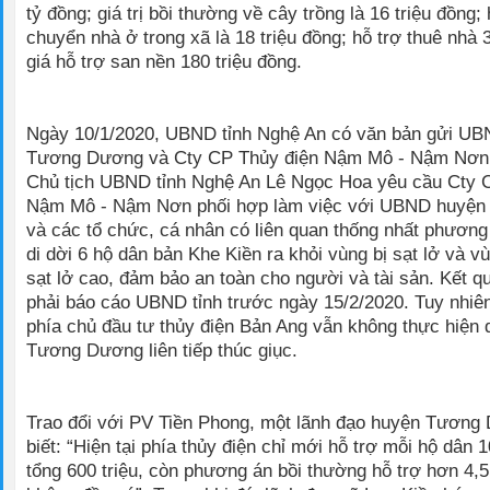
tỷ đồng; giá trị bồi thường về cây trồng là 16 triệu đồng; 
chuyển nhà ở trong xã là 18 triệu đồng; hỗ trợ thuê nhà 
giá hỗ trợ san nền 180 triệu đồng.
Ngày 10/1/2020, UBND tỉnh Nghệ An có văn bản gửi U
Tương Dương và Cty CP Thủy điện Nậm Mô - Nậm Nơn.
Chủ tịch UBND tỉnh Nghệ An Lê Ngọc Hoa yêu cầu Cty 
Nậm Mô - Nậm Nơn phối hợp làm việc với UBND huyệ
và các tổ chức, cá nhân có liên quan thống nhất phương 
di dời 6 hộ dân bản Khe Kiền ra khỏi vùng bị sạt lở và 
sạt lở cao, đảm bảo an toàn cho người và tài sản. Kết q
phải báo cáo UBND tỉnh trước ngày 15/2/2020. Tuy nhiên
phía chủ đầu tư thủy điện Bản Ang vẫn không thực hiện
Tương Dương liên tiếp thúc giục.
Trao đổi với PV Tiền Phong, một lãnh đạo huyện Tương
biết: “Hiện tại phía thủy điện chỉ mới hỗ trợ mỗi hộ dân 1
tổng 600 triệu, còn phương án bồi thường hỗ trợ hơn 4,5 